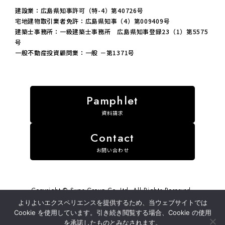
建設業：広島県知事許可（特-4）第40726号
宅地建物取引業者免許：広島県知事（4）第009409号
建築士事務所：一級建築士事務所 広島県知事登録23（1）第5575
号
一般不動産投資顧問業：一般 －第1371号
資料請求
お問い合わせ
Copyright © Suns Group Co.,Ltd. All Rights Reserved.
よりよいエクスペリエンスを提供するため、当ウェブサイトでは
このサイトはreCAPTCHAによって保護されており、Googleの
プ
Cookie を使用しています。引き続き閲覧する場合、Cookie の使用
ライバシーポリシー
と
利用規約
が適用されます。
を承諾したものとみなされます。