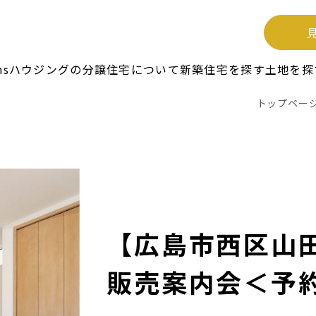
unsハウジングの分譲住宅について
新築住宅を探す
土地を探
トップペー
【広島市西区山
販売案内会＜予