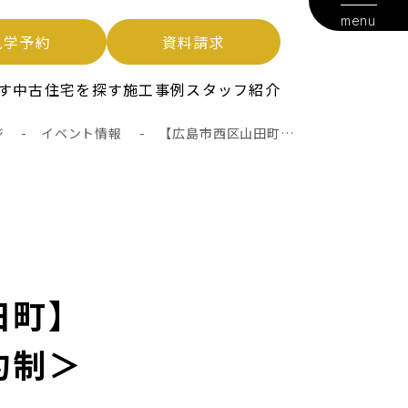
menu
見学予約
資料請求
す
中古住宅を探す
施工事例
スタッフ紹介
ジ
-
イベント情報
-
【広島市西区山田町】
販売案内会＜予約制＞
田町】
約制＞