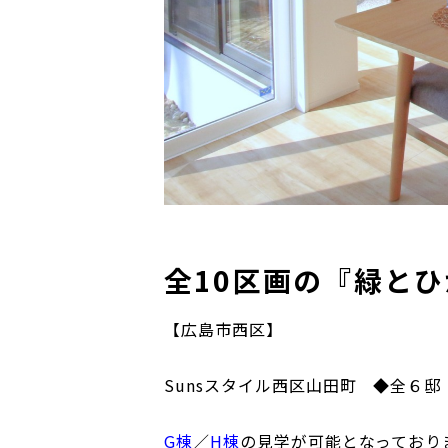
全10区画の
『緑とひ
【広島市西区】
Sunsスタイル西区山田町 ◆全６邸
G棟
／
H棟
の見学が可能となっており