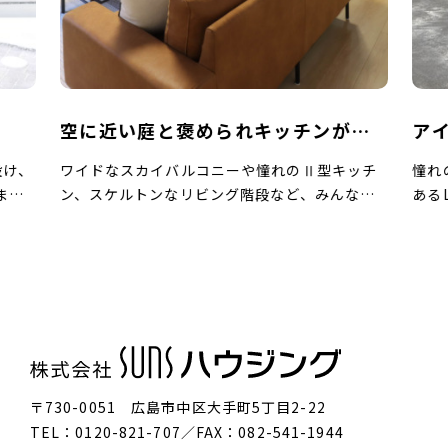
空に近い庭と褒められキッチンがあ
ア
る家
を
設け、
ワイドなスカイバルコニーや憧れのⅡ型キッチ
憧れ
まい
ン、スケルトンなリビング階段など、みんなの
ある
ルー
憧れが詰まった住まいをご紹介。 ワンフロアで
にラ
ペー
洗濯完了の家事動線にもご注目ください。 グレ
やす
まし
ーとブラウンの貼り分けや、直線的なフォルム
リア
開放
がシックでモダンな佇まい。こちらの住まいは
外観
のカ
外装も内装もグレーをキーカラーにしていま
しな
しい
す。 手前にはリビングとシンボリックなオープ
あし
な長
ン階段、奥にはダイニングテーブルと横並びの
りの
しや
Ⅱ型キッチンを据えた、広がりと奥行きのある
井、
〒730-0051 広島市中区大手町5丁目2-22
ペー
長方形のLDK。 すらりと伸びる階段とダイニン
めた
TEL：0120-821-707／FAX：082-541-1944
ま
グキッチン、その上部の折り下げ天井が、縦長
した