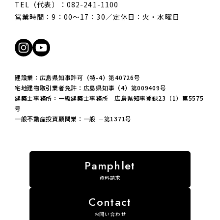
TEL（代表）：082-241-1100
ペー
なラインをさらに強調しています。 キッチン横
調の
どに
には2つの引き戸を設けました。向かって右手は
色を
営業時間：9：00〜17：30／定休日：火・水曜日
け、
トイレ、左手は洗面室です。 トイレ前に小さな
上が
備え
ホールを設け、洗面と隣接させることで、水回
ペー
フル
りとキッチンをぐるぐる巡れる家事動線を実現
デー
チン
しました。ダイニングキッチンの周辺も回遊で
んの
統一
きます。 アイランドタイプのシンクと、壁付け
間の
建設業：広島県知事許可（特-4）第40726号
のア
のコンロが並んだⅡ型キッチン。広いワークト
ぱい
宅地建物取引業者免許：広島県知事（4）第009409号
建築士事務所：一級建築士事務所 広島県知事登録23（1）第5575
ン横
ップで、ゆったり料理や配膳ができます。振り
お子
号
配置
向くだけで調理や洗い物などの作業を切り替え
フラ
一般不動産投資顧問業：一般 －第1371号
のダ
られるので、家事動線がスマートです。 キッチ
やさ
ラク
ン正面には可動棚収納と枕棚収納を並べて配
でお
動線
置。 食器やキッチン家電はもちろん、大型用品
に、
ねた
も余裕でしまえるサイズです。 ダイニングは温
ムー
るコ
かみのある木製テーブルと、折り下げ天井のテ
リビ
資料請求
す。
イストを合わせてコーディネート。 キッチンと
縮で
たっ
横並びなので、忙しい朝の時間帯も素早く配膳
ンも
洗濯
や片付けができます。 上部吹き抜けと、視界や
同様
お問い合わせ
でき
陽光を遮らないオープン階段の効果で、採光性
て、