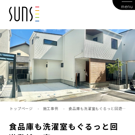
menu
トップページ
-
施工事例
-
食品庫も洗濯室もぐるっと回遊動
線の家
食品庫も洗濯室もぐるっと回