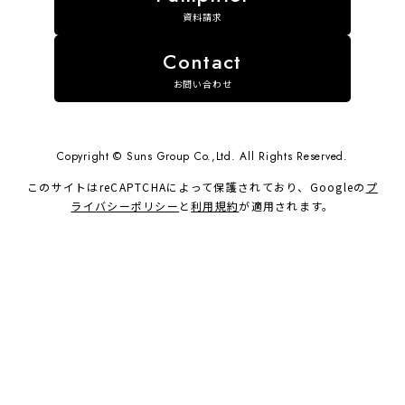
るコ
かみのある木製テーブルと、折り下げ天井のテ
リビ
資料請求
す。
イストを合わせてコーディネート。 キッチンと
縮で
たっ
横並びなので、忙しい朝の時間帯も素早く配膳
ンも
洗濯
や片付けができます。 上部吹き抜けと、視界や
同様
お問い合わせ
でき
陽光を遮らないオープン階段の効果で、採光性
て、
ィネ
が良いくつろぎのリビング。玄関に続く扉は、
よう
ゃれ
スケルトン素材のハイドアで、光がやわらかく
サニ
イク
透過します。 玄関側から見た様子がこちら。窓
保て
Copyright © Suns Group Co.,Ltd. All Rights Reserved.
す。
もあって明るいエントランス空間です。天井ま
した
このサイトはreCAPTCHAによって保護されており、Googleの
プ
な窓
でのシューズボックスを採用しました。 洗面室
用に
ライバシーポリシー
と
利用規約
が適用されます。
洗濯
は、グレーとベージュのボーダータイルや木目
なり
たっ
の棚板で、品の良いグレージュコーディネート
http
安心
に。洗面化粧台は、造作のような高級感が人気
▼現
クス
のアイカ工業「スマートサニタリーU」です。
らか
材に
洗面台の背後には可動棚の壁面収納を配置し、
http
えたク
美しい洗面室をキープできるようにしました。
ジメ
室内物干しを設けた脱衣所との間には引き戸を
型ク
設け、独立洗面にしています。 ゲストの目から
内装
洗濯物などを隠して、プライバシーを守れるの