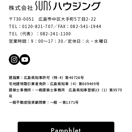
な長
ン階段、奥にはダイニングテーブルと横並びの
りの
しや
Ⅱ型キッチンを据えた、広がりと奥行きのある
井、
〒730-0051 広島市中区大手町5丁目2-22
ペー
長方形のLDK。 すらりと伸びる階段とダイニン
めた
TEL：0120-821-707／FAX：082-541-1944
ま
グキッチン、その上部の折り下げ天井が、縦長
した
TEL（代表）：082-241-1100
ペー
なラインをさらに強調しています。 キッチン横
調の
どに
には2つの引き戸を設けました。向かって右手は
色を
営業時間：9：00〜17：30／定休日：火・水曜日
け、
トイレ、左手は洗面室です。 トイレ前に小さな
上が
備え
ホールを設け、洗面と隣接させることで、水回
ペー
フル
りとキッチンをぐるぐる巡れる家事動線を実現
デー
チン
しました。ダイニングキッチンの周辺も回遊で
んの
統一
きます。 アイランドタイプのシンクと、壁付け
間の
建設業：広島県知事許可（特-4）第40726号
のア
のコンロが並んだⅡ型キッチン。広いワークト
ぱい
宅地建物取引業者免許：広島県知事（4）第009409号
建築士事務所：一級建築士事務所 広島県知事登録23（1）第5575
ン横
ップで、ゆったり料理や配膳ができます。振り
お子
号
配置
向くだけで調理や洗い物などの作業を切り替え
フラ
一般不動産投資顧問業：一般 －第1371号
のダ
られるので、家事動線がスマートです。 キッチ
やさ
ラク
ン正面には可動棚収納と枕棚収納を並べて配
でお
動線
置。 食器やキッチン家電はもちろん、大型用品
に、
ねた
も余裕でしまえるサイズです。 ダイニングは温
ムー