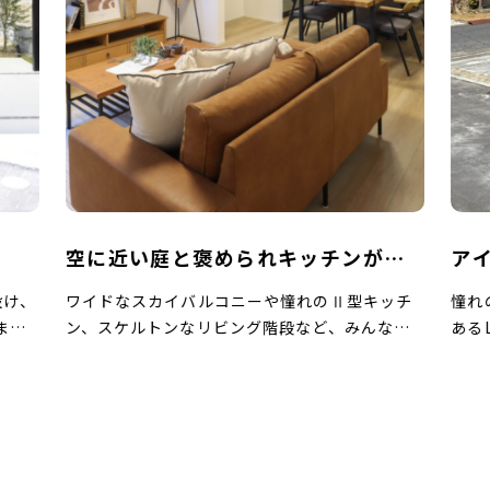
空に近い庭と褒められキッチンがあ
ア
る家
を
設け、
ワイドなスカイバルコニーや憧れのⅡ型キッチ
憧れ
まい
ン、スケルトンなリビング階段など、みんなの
ある
ルー
憧れが詰まった住まいをご紹介。 ワンフロアで
にラ
ペー
洗濯完了の家事動線にもご注目ください。 グレ
やす
まし
ーとブラウンの貼り分けや、直線的なフォルム
リア
開放
がシックでモダンな佇まい。こちらの住まいは
外観
のカ
外装も内装もグレーをキーカラーにしていま
しな
しい
す。 手前にはリビングとシンボリックなオープ
あし