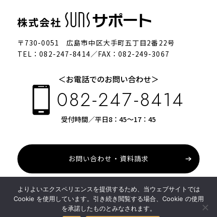
〒730-0051 広島市中区大手町五丁目2番22号
TEL：082-247-8414／FAX：082-249-3067
＜お電話でのお問い合わせ＞
082-247-8414
受付時間／平日8：45～17：45
お問い合わせ・資料請求
このサイトはreCAPTCHAによって保護されており、Googleの
プライ
よりよいエクスペリエンスを提供するため、当ウェブサイトでは
バシーポリシー
と
利用規約
が適用されます。
Cookie を使用しています。引き続き閲覧する場合、Cookie の使用
を承諾したものとみなされます。