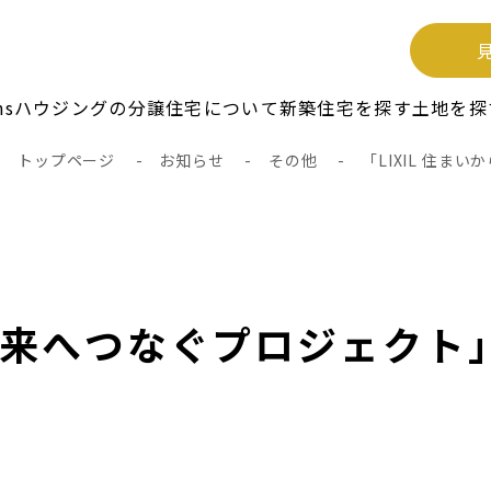
unsハウジングの分譲住宅について
新築住宅を探す
土地を探
トップページ
-
お知らせ
-
その他
-
「LIXIL 住
から未来へつなぐプロジェク