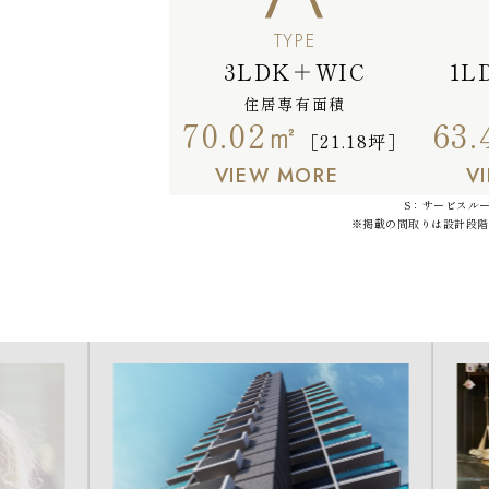
TYPE
3LDK＋WIC
1L
住居専有面積
70.02㎡
63
［21.18坪］
VIEW MORE
V
S：サービスル
※掲載の間取りは設計段階