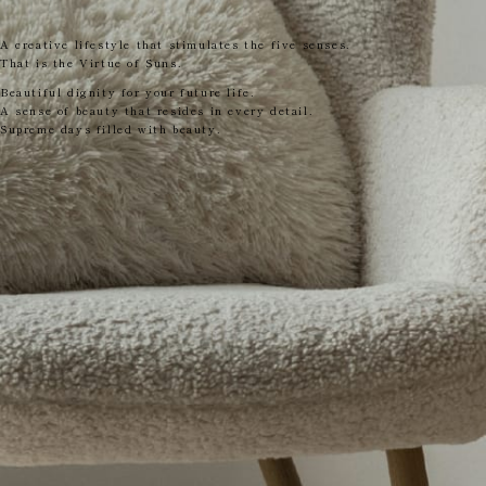
A creative lifestyle that stimulates the five senses.
That is the Virtue of Suns.
Beautiful dignity for your future life.
A sense of beauty that resides in every detail.
Supreme days filled with beauty.