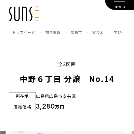
menu
トップページ
-
物件情報
-
広島市
-
安芸区
-
中野６
丁目 分譲 No.14
全3区画
中野６丁目 分譲 No.14
所在地
広島県広島市安芸区
3,280
販売価格
万円