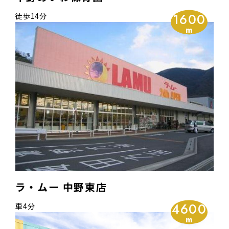
1600
徒歩14分
ラ・ムー 中野東店
4600
車4分