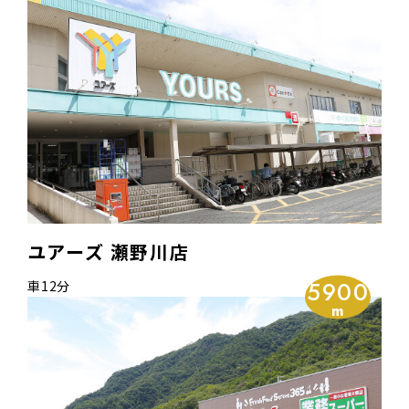
ユアーズ 瀬野川店
5900
車12分