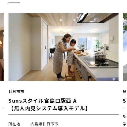
廿日市市
呉
Sunsスタイル宮島口駅西 A
【無人内見システム導入モデル】
所
所在地
広島県廿日市市
学