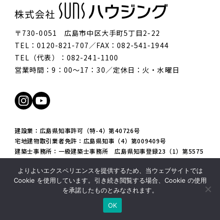
〒730-0051 広島市中区大手町5丁目2-22
TEL：0120-821-707／FAX：082-541-1944
TEL（代表）：082-241-1100
営業時間：9：00〜17：30／定休日：火・水曜日
建設業：広島県知事許可（特-4）第40726号
宅地建物取引業者免許：広島県知事（4）第009409号
建築士事務所：一級建築士事務所 広島県知事登録23（1）第5575
号
よりよいエクスペリエンスを提供するため、当ウェブサイトでは
一般不動産投資顧問業：一般 －第1371号
Cookie を使用しています。引き続き閲覧する場合、Cookie の使用
を承諾したものとみなされます。
OK