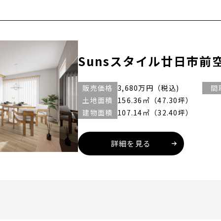
Sunsスタイル廿日市前空
販売価格
3,680
万円（税込)
間
土地面積
156.36㎡（47.30坪）
建物面積
107.14㎡（32.40坪）
詳細を見る