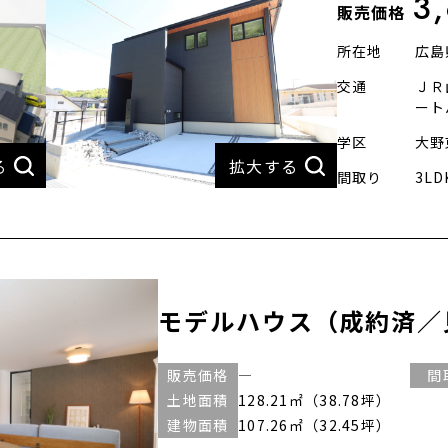
3
販売価格
所在地
広島
交通
ＪＲ
ート
学区
大野
間取り
3LD
モデルハウス（成約済／
販売価格
―
間
土地面積
128.21㎡（38.78坪）
建物面積
107.26㎡（32.45坪）