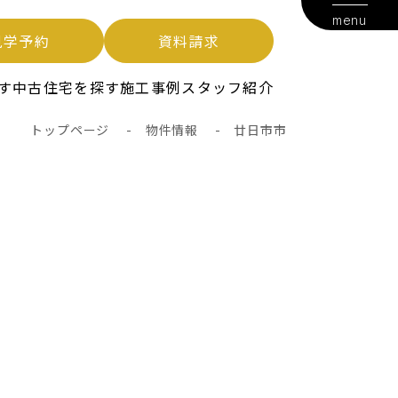
menu
見学予約
資料請求
す
中古住宅を探す
施工事例
スタッフ紹介
トップページ
-
物件情報
-
廿日市市