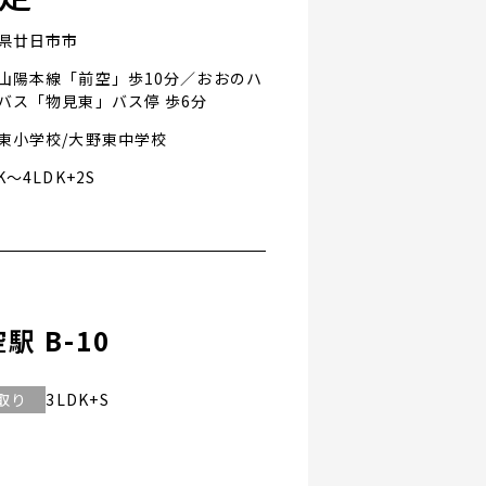
県廿日市市
山陽本線「前空」歩10分／おおのハ
バス「物見東」バス停 歩6分
東小学校/大野東中学校
K～4LDK+2S
 B-10
取り
3LDK+S