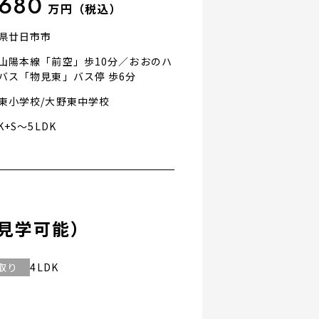
,680
万円（税込）
県廿日市市
山陽本線「前空」歩10分／おおのハ
バス「物見東」バス停 歩6分
東小学校/大野東中学校
K+S～5LDK
見学可能）
取り
4LDK