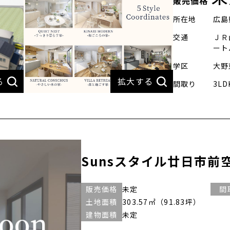
販売価格
所在地
広島
交通
ＪＲ
ート
学区
大野
間取り
3LD
Sunsスタイル廿日市前空駅
販売価格
未定
間
土地面積
303.57㎡（91.83坪）
建物面積
未定