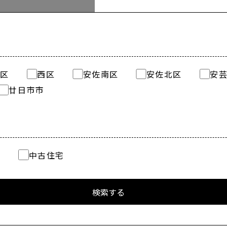
区
西区
安佐南区
安佐北区
安
廿日市市
地
中古住宅
検索する