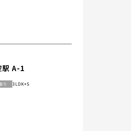
駅 A-1
取り
3LDK+S